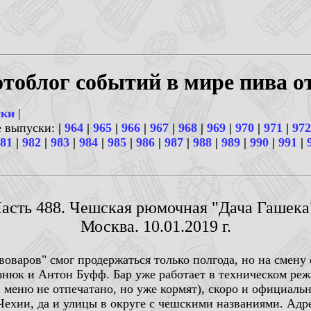
тоблог событий в мире пива о
ски
|
е выпуски:
|
964
|
965
|
966
|
967
|
968
|
969
|
970
|
971
|
972
81
|
982
|
983
|
984
|
985
|
986
|
987
|
988
|
989
|
990
|
991
|
асть 488. Чешская рюмочная "Дача Гашека
Москва. 10.01.2019 г.
оваров" смог продержаться только полгода, но на смену
нюк и Антон Буфф. Бар уже работает в техническом реж
 меню не отпечатано, но уже кормят), скоро и официаль
ехии, да и улицы в округе с чешскими названиями. Адрес