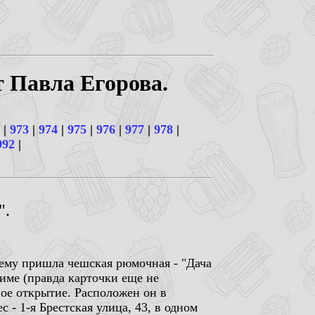
т Павла Егорова.
|
973
|
974
|
975
|
976
|
977
|
978
|
992
|
".
 ему пришла чешская рюмочная - "Дача
име (правда карточки еще не
ное открытие. Расположен он в
 - 1-я Брестская улица, 43, в одном