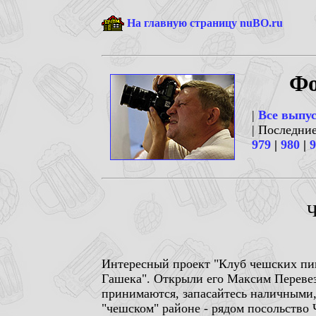
На главную страницу nuBO.ru
Фо
|
Все выпу
| Последни
979
|
980
|
9
Ч
Интересный проект "Клуб чешских пив
Гашека". Открыли его Максим Перевез
принимаются, запасайтесь наличными,
"чешском" районе - рядом посольство Ч