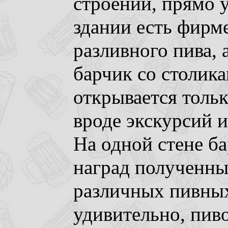
строении, прямо у
здании есть фирм
разливного пива,
барчик со столика
открывается толь
вроде экскурсий 
На одной стене б
наград полученны
различных пивных
удивительно, пив