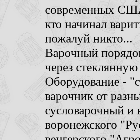
современных США 
кто начинал варить
пожалуй никто...
Варочный порядо
через стеклянную 
Оборудование - "с
варочник от разны
сусловарочный и 
воронежского "Рус
венгерского "Агр