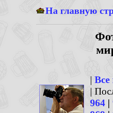
На главную ст
Фо
ми
|
Все
| По
964
|