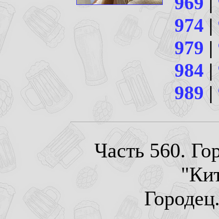
969
|
974
|
979
|
984
|
989
|
Часть 560. Го
"Ки
Городец.