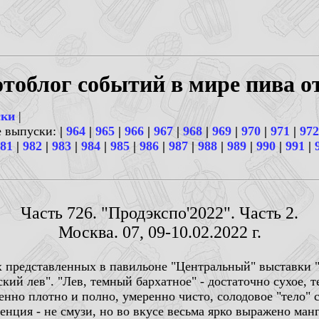
тоблог событий в мире пива о
ски
|
е выпуски:
|
964
|
965
|
966
|
967
|
968
|
969
|
970
|
971
|
972
81
|
982
|
983
|
984
|
985
|
986
|
987
|
988
|
989
|
990
|
991
|
Часть 726. "Продэкспо'2022". Часть 2.
Москва. 07, 09-10.02.2022 г.
х представленных в павильоне "Центральный" выставки "
ий лев". "Лев, темный бархатное" - достаточно сухое, 
енно плотно и полно, умеренно чисто, солодовое "тело" с
енция - не смузи, но во вкусе весьма ярко выражено ман