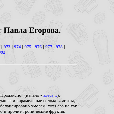
т Павла Егорова.
|
973
|
974
|
975
|
976
|
977
|
978
|
992
|
Продэкспо" (начало -
здесь...
).
темные и карамельные солода заметны,
балансировано хмелем, хотя его не так
го и прочие тропические фрукты.