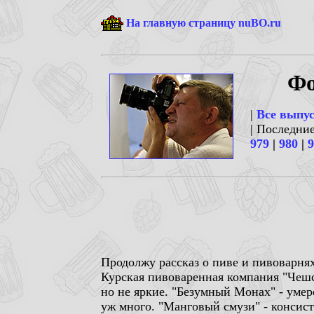
На главную страницу nuBO.ru
Фо
|
Все выпу
| Последни
979
|
980
|
9
Продолжу рассказ о пиве и пивоварня
Курская пивоваренная компания "Чешск
но не яркие. "Безумный Монах" - умер
уж много. "Манговый смузи" - консист