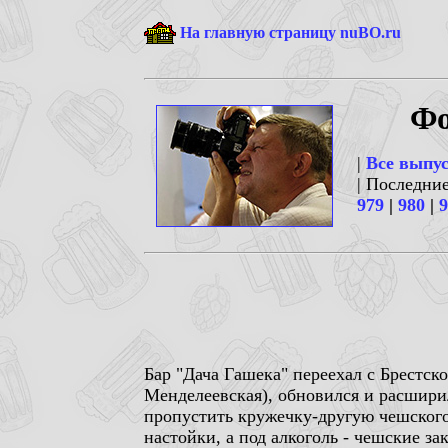
На главную страницу nuBO.ru
Фо
|
Все выпу
| Последни
979
|
980
|
9
Бар "Дача Гашека" переехал с Брестск
Менделеевская), обновился и расшири
пропустить кружечку-другую чешского
настойки, а под алкоголь - чешские зак