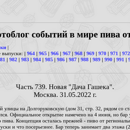
тоблог событий в мире пива о
ски
|
е выпуски:
|
964
|
965
|
966
|
967
|
968
|
969
|
970
|
971
|
972
81
|
982
|
983
|
984
|
985
|
986
|
987
|
988
|
989
|
990
|
991
|
Часть 739. Новая "Дача Гашека".
Москва. 31.05.2022 г.
ой улицы на Долгоруковскую (дом 31, стр. 32, рядом со с
лся. Официальное открытие намечено на 4 июня, но бар 
 пива. Концепция осталась прежней - пиво от регионал
уски и что посерьезнее. Бар теперь занимает два этажа (2