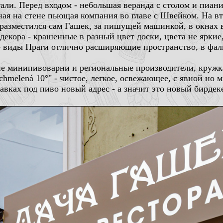
ли. Перед входом - небольшая веранда с столом и пианино
ная на стене пьющая компания во главе с Швейком. На вт
е разместился сам Гашек, за пишущей машинкой, в окнах
кора - крашенные в разный цвет доски, цвета не яркие,
х - виды Праги отлично расширяющие пространство, в фа
 минипивоварни и региональные производители, кружка -
chmelená 10°" - чистое, легкое, освежающее, с явной но 
вках под пиво новый адрес - а значит это новый бирдекел