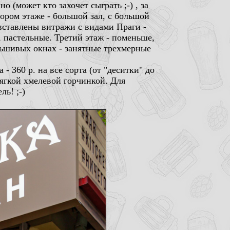
 (может кто захочет сыграть ;-) , за
ором этаже - большой зал, с большой
 вставлены витражи с видами Праги -
 пастельные. Третий этаж - поменьше,
льшивых окнах - занятные трехмерные
 360 р. на все сорта (от "деситки" до
мягкой хмелевой горчинкой. Для
ь! ;-)