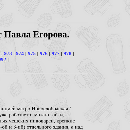
т Павла Егорова.
|
973
|
974
|
975
|
976
|
977
|
978
|
992
|
танцией метро Новослободская /
уже работает и можно зайти,
ьных чешских пивоварен, крепкие
-ой и 3-ий) отдельного здания, а над