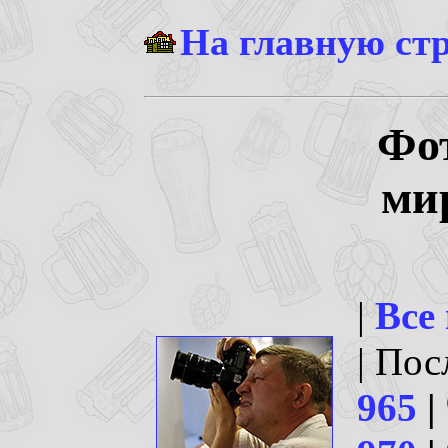
На главную ст
Фо
ми
|
Все
| По
965
|