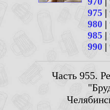
970
|
975
|
980
|
985
|
990
|
Часть 955. Р
"Бру
Челябинск