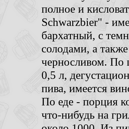
полное и кисловат
Schwarzbier" - им
бархатный, с тем
солодами, а такж
черносливом. По ц
0,5 л, дегустацио
пива, имеется вин
По еде - порция к
что-нибудь на гри
около 1000. Из пи