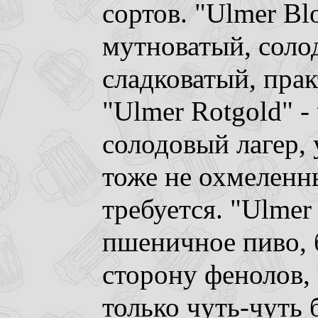
сортов. "Ulmer Bl
мутноватый, соло
сладковатый, прак
"Ulmer Rotgold" -
солодовый лагер,
тоже не охмеленны
требуется. "Ulmer 
пшеничное пиво, 
сторону фенолов, 
только чуть-чуть 