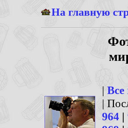
На главную ст
Фо
ми
|
Все
| По
964
|