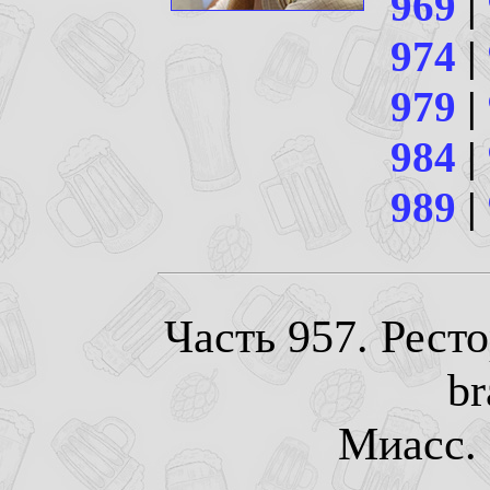
969
|
974
|
979
|
984
|
989
|
Часть 957. Рест
br
Миасс. 