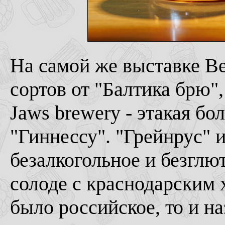
На самой же выставке Be
сортов от "Балтика брю",
Jaws brewery - этакая бо
"Гиннессу". "Грейнрус" 
безалкогольное и безглю
солоде с краснодарским 
было российское, то и на