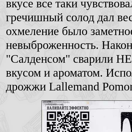
вкусе все таки чувствов
гречишный солод дал ве
охмеление было заметно
невыброженность. Наконе
"Салденсом" сварили НЕ
вкусом и ароматом. Испо
дрожжи Lallemand Pomo