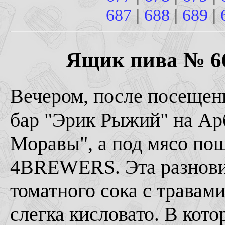
687
|
688
|
689
|
Ящик пива № 669
Вечером, после посещени
бар "Эрик Рыжий" на Арб
Моравы", а под мясо пош
4BREWERS. Эта разновид
томатного сока с травами
слегка кисловато. В кото