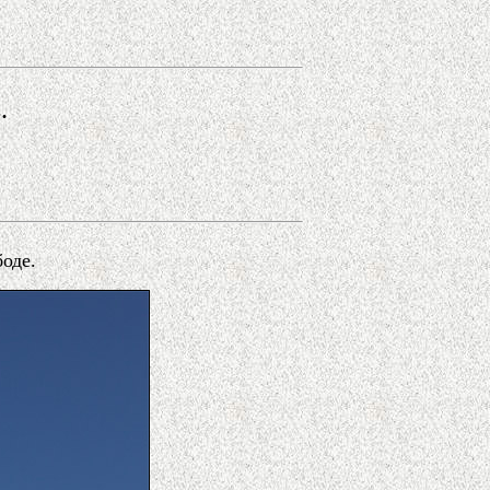
.
оде.