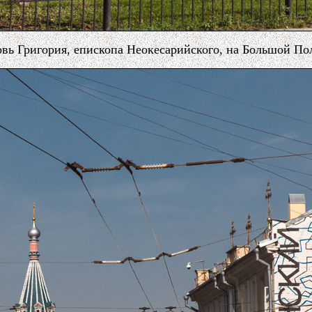
вь Григория, епископа Неокесарийского, на Большой По