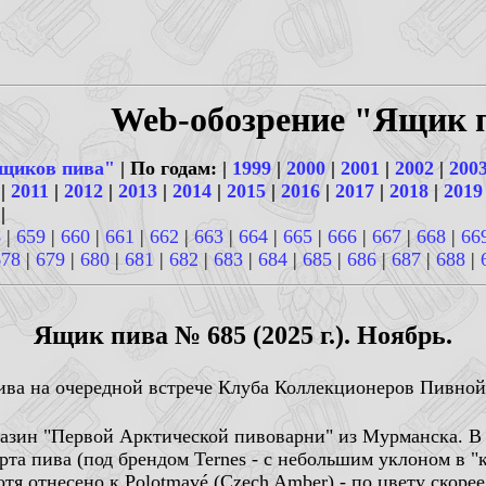
Web-обозрение "Ящик 
щиков пива"
| По годам: |
1999
|
2000
|
2001
|
2002
|
200
|
2011
|
2012
|
2013
|
2014
|
2015
|
2016
|
2017
|
2018
|
2019
|
8
|
659
|
660
|
661
|
662
|
663
|
664
|
665
|
666
|
667
|
668
|
66
678
|
679
|
680
|
681
|
682
|
683
|
684
|
685
|
686
|
687
|
688
|
Ящик пива № 685 (2025 г.). Ноябрь.
пива на очередной встрече Клуба Коллекционеров Пивно
азин "Первой Арктической пивоварни" из Мурманска. В 
орта пива (под брендом Ternes - с небольшим уклоном в "к
хотя отнесено к Polotmavé (Czech Amber) - по цвету скоре