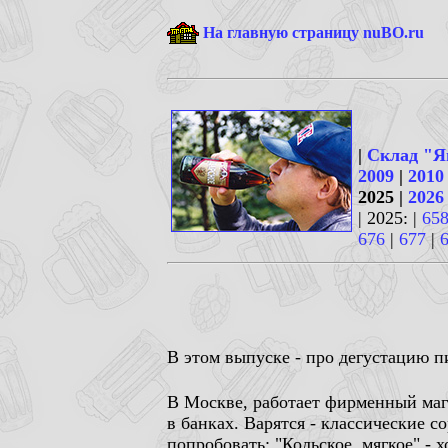
На главную страницу nuBO.ru
|
Склад "Я
2009
|
2010
2025 |
2026
| 2025: |
65
676
|
677
|
В этом выпуске - про дегустацию 
В Москве, работает фирменный маг
в банках. Варятся - классические с
попробовать: "Кольское, мягкое" - 