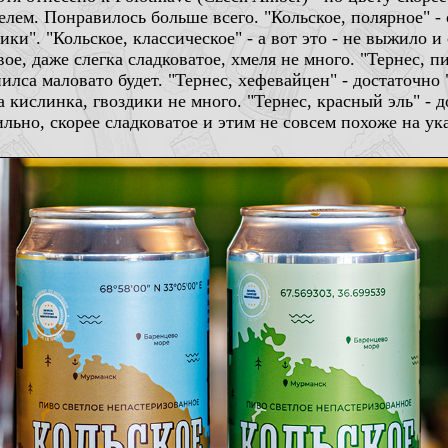
елем. Понравилось больше всего. "Кольское, полярное" -
ки". "Кольское, классическое" - а вот это - не выжило и с
ое, даже слегка сладковатое, хмеля не много. "Тернес, пи
 пилса маловато будет. "Тернес, хефевайцен" - достаточ
а кислинка, гвоздики не много. "Тернес, красный эль" -
льно, скорее сладковатое и этим не совсем похоже на указ