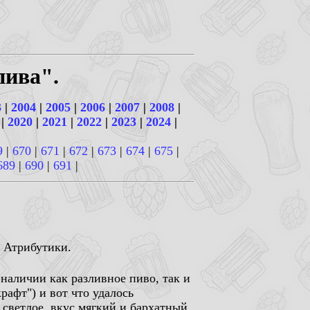
пива".
3
|
2004
|
2005
|
2006
|
2007
|
2008
|
|
2020
|
2021
|
2022
|
2023
|
2024
|
9
|
670
|
671
|
672
|
673
|
674
|
675
|
689
|
690
|
691
|
й Атрибутики.
наличии как разливное пиво, так и
рафт") и вот что удалось
е светлое, вкус мягкий и бархатный,