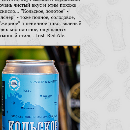
 очень чистый вкус и этим похоже
кисло... "Кольское, золотое" -
лснер" - тоже полное, солодовое,
но "жирное" пшеничное пиво, вяленый
 довольно плотное, ощущаются
анный стиль - Irish Red Ale.