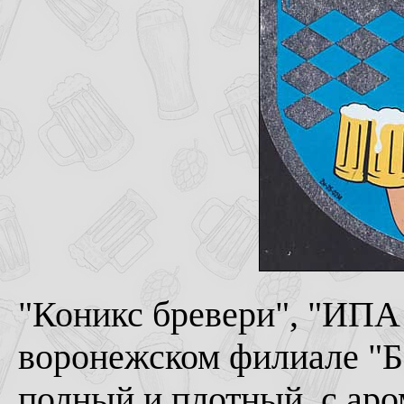
"Коникс бревери", "ИПА
воронежском филиале "Б
полный и плотный, с аро