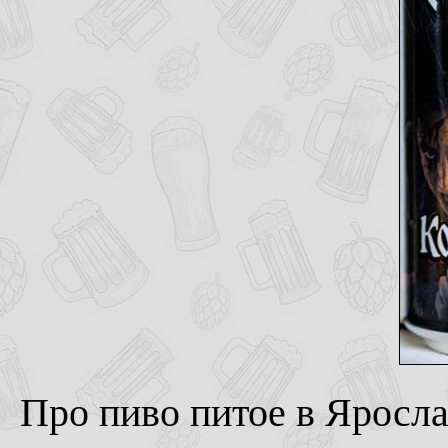
Про пиво питое в Яросл