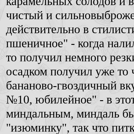
карамельных солодов и в
чистый и сильновыброже
действительно в стилист
пшеничное" - когда нали
то получил немного резк
осадком получил уже то 
бананово-гвоздичный вку
№10, юбилейное" - в этот
миндальным, миндаль бы
"изюминку", так что пит