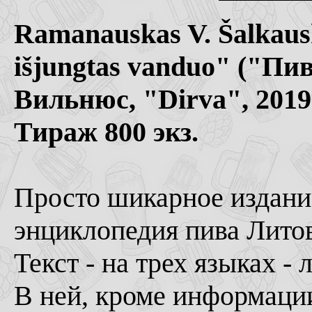
Ramanauskas V. Šalkaus
išjungtas vanduo" ("Пив
Вильнюс, "Dirva", 2019
Тираж 800 экз.
Просто шикарное издание
энциклопедия пива Литов
Текст - на трех языках -
В ней, кроме информации