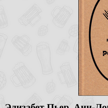
Элизабет Пьер, Анн-Л