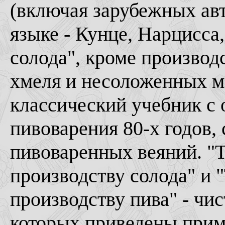
(включая зарубежных авт
языке - Кунце, Нарцисса,
солода", кроме производ
хмеля и несоложенных ма
классический учебник с
пивоварения 80-х годов,
пивоваренных веяний. "
производству солода" и 
производству пива" - чис
которых приведены прим