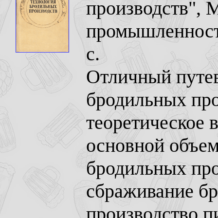
производств", 
промышленность
с.
Отличный путев
бродильных про
теоретическое 
основной объем
бродильных про
сбраживание бр
производство пи