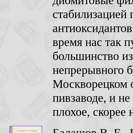
диомитовые фил
стабилизацией 
антиоксидантов
время нас так п
большинство из
непрерывного б
Москворецком 
пивзаводе, и не
плохое, скорее н
Балашов В. Е., 