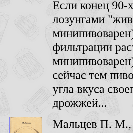
Если конец 90-х
лозунгами "жив
минипивоварен)
фильтрации рас
минипивоварен),
сейчас тем пиво
угла вкуса свое
дрожжей...
Мальцев П. М.,