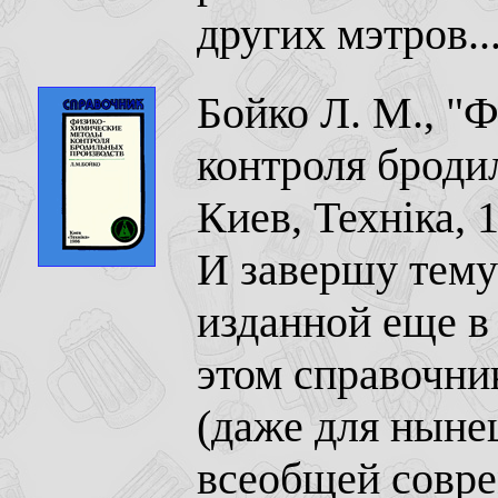
других мэтров..
Бойко Л. М., "
контроля броди
Киев, Технiка, 
И завершу тему
изданной еще в
этом справочни
(даже для нынеш
всеобщей совр