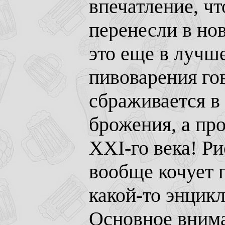
впечатление, чт
перенесли в но
это еще в лучше
пивоварения гов
сбраживается в
брожения, а про
XXI-го века! Ри
вообще кочует 
какой-то энцик
Основное внима