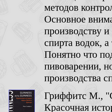
методов контро
Основное внима
производству и
спирта водок, а
Понятно что по
пивоварении, н
производства сп
Гриффитс М., "G
Красочная истор