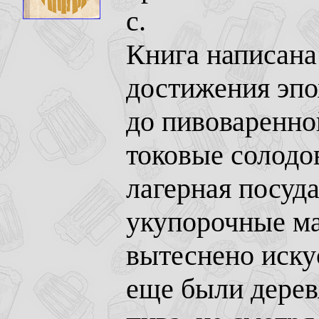
с.
Книга написана 
достижения эпо
до пивоваренно
токовые солодо
лагерная посуд
укупорочные м
вытеснено иску
еще были дерев