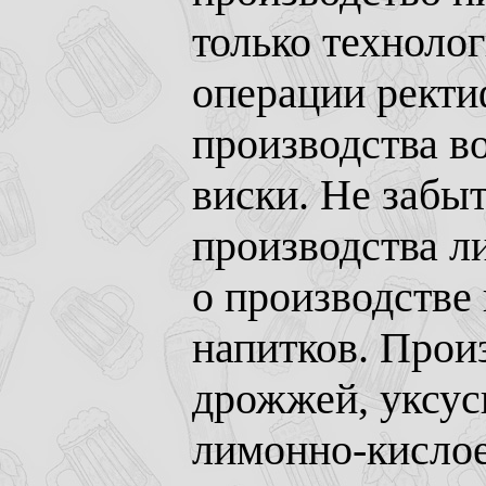
только техноло
операции ректи
производства во
виски. Не забы
производства ли
о производстве
напитков. Прои
дрожжей, уксус
лимонно-кислое