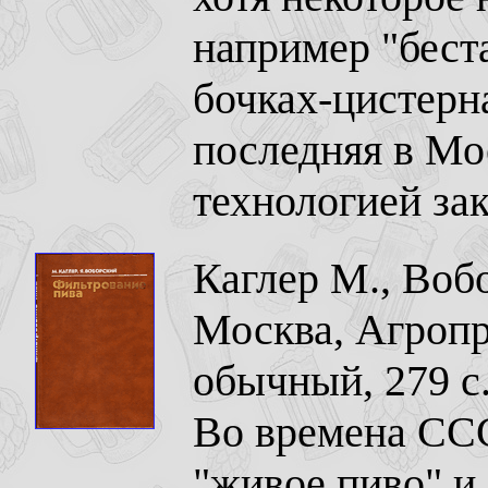
например "беста
бочках-цистерна
последняя в Мо
технологией зак
Каглер М., Воб
Москва, Агропр
обычный, 279 с
Во времена СС
"живое пиво" и 