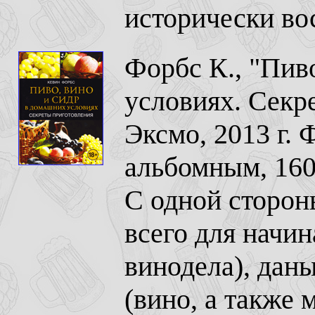
исторически вос
Форбс К., "Пив
условиях. Секр
Эксмо, 2013 г.
альбомным, 160
С одной сторон
всего для начи
винодела), дан
(вино, а также 