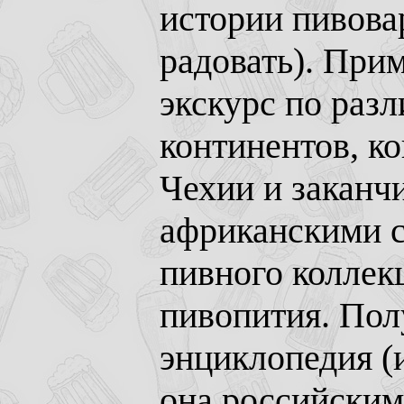
истории пивовар
радовать). Прим
экскурс по раз
континентов, к
Чехии и заканч
африканскими с
пивного коллек
пивопития. Пол
энциклопедия (и
она российским