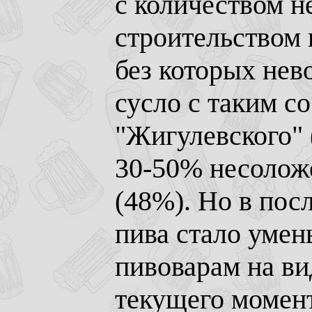
с количеством н
строительством 
без которых нев
сусло с таким со
"Жигулевского" 
30-50% несоложен
(48%). Но в пос
пива стало умен
пивоварам на ви
текущего момент