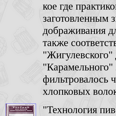
кое где практик
заготовленным 
дображивания дл
также соответст
"Жигулевского" 
"Карамельного" 
фильтровалось ч
хлопковых воло
"Технология пив