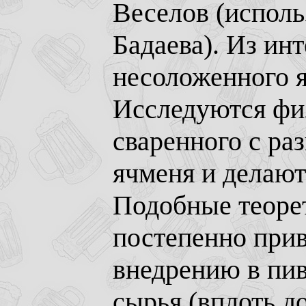
Веселов (исполь
Бадаева). Из ин
несоложенного я
Исследуются фи
сваренного с ра
ячменя и делаю
Подобные теоре
постепенно при
внедрению в пи
сырья (вплоть д